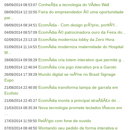
ConheÃ§a a tecnologia do VÃ­deo Wall
09/09/2014 08:53:07
Feira do empreendedor Ã© uma oportunidade
08/09/2014 12:10:50
par...
EcomÃ­dia - Com design prÃ³prio, portfÃ³l...
09/09/2014 08:34:51
EcomÃ­dia Ã© patrocinadora ouro da Feira do...
04/09/2014 08:57:09
EcomÃ­dia moderniza lobby da Zero Hora
02/09/2014 23:13:10
EcomÃ­dia moderniza maternidade do Hospital
01/09/2014 11:14:53
M...
EcomÃ­dia cria totem interativo que permite g...
28/08/2014 09:58:29
EcomÃ­dia cria jogo interativo pra a Garoto
31/08/2014 12:46:04
Mundo digital se reÃºne no Brasil Signage
26/08/2014 17:39:29
Expo
EcomÃ­dia transforma tampa de garrafa em
21/08/2014 22:46:00
Ecofoto
EcomÃ­dia monta a principal atraÃ§Ã£o do ...
21/08/2014 22:45:27
Nova tecnologia promete teclados fÃ­sicos em
21/03/2014 08:35:34
...
RelÃ³gio com fone de ouvido
17/03/2014 11:59:50
Montando seu pedido de forma interativa e
07/03/2014 08:48:50