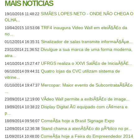
MAIS NOTÍCIAS
SIMÃES LOPES NETO - ONDE NÃO CHEGA O
19/10/2016 11:48:22
OLHA...
TRF4 inaugura Video Wall em eleiÃ§Ã£o da
10/04/2015 10:53:08
no...
Sinalizador de salas transmite informaÃ§Ãµe...
01/12/2014 16:35:31
Divulgue a sua marca de uma forma moderna,
23/11/2014 21:36:52
atra...
UFRGS realiza o XXVI SalÃ£o de IniciaÃ§Ã£...
14/10/2014 15:27:47
Quatro lojas da CVC utilizam sistema de
06/10/2014 09:44:31
vitrine...
Mercopar: Maior evento de SubcontrataÃ§Ã£o
01/10/2014 19:47:37
...
VÃ­deo Wall permite a exibiÃ§Ã£o de image...
23/09/2014 12:19:00
Display Digital Ã© equipado com cÃ¢mera e
19/09/2014 10:38:22
p...
ComeÃ§a hoje a Brasil Signage Expo
18/09/2014 09:56:07
Stand chama a atenÃ§Ã£o do pÃºblico no pr...
12/09/2014 12:36:38
ComeÃ§a hoje a Feira do Empreendedor 2014
11/09/2014 10:48:00