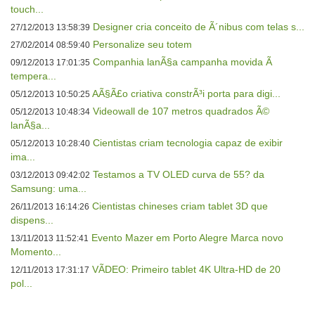
touch...
Designer cria conceito de Ã´nibus com telas s...
27/12/2013 13:58:39
Personalize seu totem
27/02/2014 08:59:40
Companhia lanÃ§a campanha movida Ã
09/12/2013 17:01:35
tempera...
AÃ§Ã£o criativa constrÃ³i porta para digi...
05/12/2013 10:50:25
Videowall de 107 metros quadrados Ã©
05/12/2013 10:48:34
lanÃ§a...
Cientistas criam tecnologia capaz de exibir
05/12/2013 10:28:40
ima...
Testamos a TV OLED curva de 55? da
03/12/2013 09:42:02
Samsung: uma...
Cientistas chineses criam tablet 3D que
26/11/2013 16:14:26
dispens...
Evento Mazer em Porto Alegre Marca novo
13/11/2013 11:52:41
Momento...
VÃDEO: Primeiro tablet 4K Ultra-HD de 20
12/11/2013 17:31:17
pol...