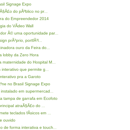
sil Signage Expo
§Ã£o do pÃºblico no pr...
ira do Empreendedor 2014
ia do VÃ­deo Wall
dor Ã© uma oportunidade par...
gn prÃ³prio, portfÃ³l...
inadora ouro da Feira do...
a lobby da Zero Hora
 maternidade do Hospital M...
 interativo que permite g...
interativo pra a Garoto
Ãºne no Brasil Signage Expo
 instalado em supermercad...
ma tampa de garrafa em Ecofoto
rincipal atraÃ§Ã£o do ...
ete teclados fÃ­sicos em ...
e ouvido
 de forma interativa e touch...