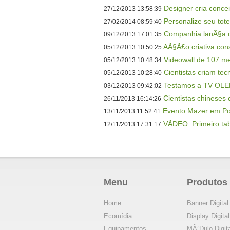
Designer cria concei
27/12/2013 13:58:39
Personalize seu tot
27/02/2014 08:59:40
Companhia lanÃ§a 
09/12/2013 17:01:35
AÃ§Ã£o criativa const
05/12/2013 10:50:25
Videowall de 107 me
05/12/2013 10:48:34
Cientistas criam tec
05/12/2013 10:28:40
Testamos a TV OLED
03/12/2013 09:42:02
Cientistas chineses 
26/11/2013 16:14:26
Evento Mazer em Po
13/11/2013 11:52:41
VÃDEO: Primeiro tab
12/11/2013 17:31:17
Menu
Produtos
Home
Banner Digital
Ecomídia
Display Digital
Equipamentos
MÃ³dulo Digita