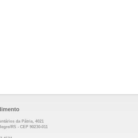
dimento
untários da Pátria, 4021
legre/RS - CEP 90230-011