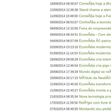
ComeÃ§a hoje a Bra
18/09/2014 09:56:07
Stand chama a atenÃ
12/09/2014 12:36:38
ComeÃ§a hoje a Fe
11/09/2014 10:48:00
ConheÃ§a a tecnolog
09/09/2014 08:53:07
Feira do empreende
08/09/2014 12:10:50
EcomÃ­dia - Com desi
09/09/2014 08:34:51
EcomÃ­dia Ã© patroc
04/09/2014 08:57:09
EcomÃ­dia moderniz
02/09/2014 23:13:10
EcomÃ­dia moderniza
01/09/2014 11:14:53
EcomÃ­dia cria totem
28/08/2014 09:58:29
EcomÃ­dia cria jogo 
31/08/2014 12:46:04
Mundo digital se re
26/08/2014 17:39:29
MÃ³dulo da NestlÃ©
20/08/2014 20:17:15
EcomÃ­dia transfor
21/08/2014 22:46:00
EcomÃ­dia monta a p
21/08/2014 22:45:27
Nova tecnologia prom
21/03/2014 08:35:34
RelÃ³gio com fone d
17/03/2014 11:59:50
Montando seu pedido
07/03/2014 08:48:50