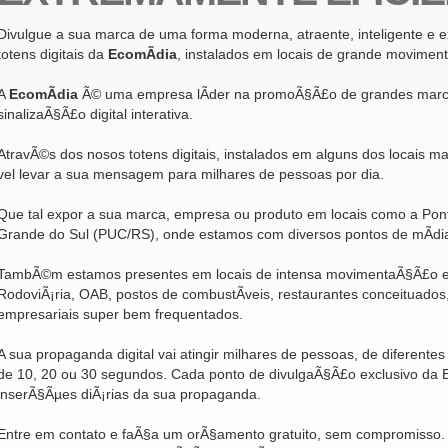
Divulgue a sua marca de uma forma moderna, atraente, inteligente e ex
totens digitais da
EcomÃ­dia
, instalados em locais de grande movimen
A
EcomÃ­dia
Ã© uma empresa lÃ­der na promoÃ§Ã£o de grandes marc
sinalizaÃ§Ã£o digital interativa.
AtravÃ©s dos nosos totens digitais, instalados em alguns dos locais ma
vel levar a sua mensagem para milhares de pessoas por dia.
Que tal expor a sua marca, empresa ou produto em locais como a
Pont
Grande do Sul (PUC/RS)
, onde estamos com diversos pontos de mÃ­di
TambÃ©m estamos presentes em locais de intensa movimentaÃ§Ã£o e
RodoviÃ¡ria,
OAB
, postos de combustÃ­veis, restaurantes conceituado
empresariais super bem frequentados.
A sua propaganda digital vai atingir milhares de pessoas, de diferentes 
de 10, 20 ou 30 segundos. Cada ponto de divulgaÃ§Ã£o exclusivo da 
inserÃ§Ãµes diÃ¡rias da sua propaganda.
Entre em contato e faÃ§a um orÃ§amento gratuito, sem compromisso.