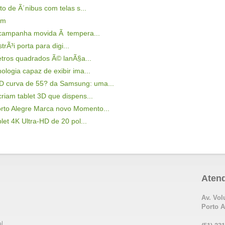
to de Ã´nibus com telas s...
em
campanha movida Ã tempera...
rÃ³i porta para digi...
tros quadrados Ã© lanÃ§a...
nologia capaz de exibir ima...
 curva de 55? da Samsung: uma...
criam tablet 3D que dispens...
rto Alegre Marca novo Momento...
let 4K Ultra-HD de 20 pol...
Aten
Av. Vol
Porto A
l