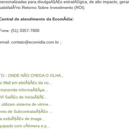
personalizadas para divulgaÃ§Ã£o estratÃ©gica, de alto impacto, gera
satisfatÃ³rio
Retorno Sobre Investimento (ROI)
.
Central de atendimento da EcomÃ­dia:
Fone: (51) 3357-7800
email: contato@ecomidia.com.br ;
TO - ONDE NÃO CHEGA O OLHA...
 Wall em eleiÃ§Ã£o da no...
 transmite informaÃ§Ãµe...
I SalÃ£o de IniciaÃ§Ã£...
utilizam sistema de vitrine...
nto de SubcontrataÃ§Ã£o ...
 a exibiÃ§Ã£o de image...
equipado com cÃ¢mera e p...