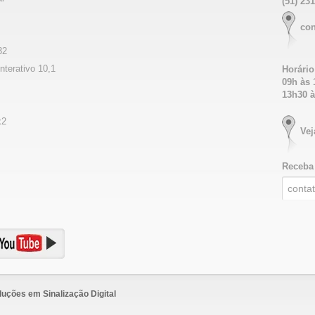
(51) 23
co
32
nterativo 10,1
Horário
09h às 
13h30 à
x2
Vej
Receba 
uções em Sinalização Digital