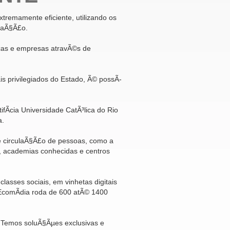
tremamente eficiente, utilizando os
taÃ§Ã£o.
as e empresas atravÃ©s de
is privilegiados do Estado, Ã© possÃ­
ifÃ­cia Universidade CatÃ³lica do Rio
a.
 circulaÃ§Ã£o de pessoas, como a
s, academias conhecidas e centros
classes sociais, em vinhetas digitais
EcomÃ­dia roda de 600 atÃ© 1400
 Temos soluÃ§Ãµes exclusivas e